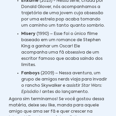
Enxame
(2023) - Nessa série, criada por
Donald Glover, nós acompanhamos a
trajetória de uma jovem cuja obsessão
por uma estrela pop acaba tomando
um caminho um tanto quanto sombrio.
Misery
(1990) – Esse foi o único filme
baseado em um romance de Stephen
King a ganhar um Oscar! Ele
acompanha uma fã obsessiva de um
escritor famoso que acaba saindo dos
limites.
Fanboys
(2009) – Nessa aventura, um
grupo de amigos nerds viaja para invadir
o rancho Skywalker e assistir
Star Wars:
Episódio I
antes do lançamento.
Agora sim terminamos! Se você gostou dessa
matéria, deixe seu like, manda para aquele
amigo que ama ser fã e quer crescer na