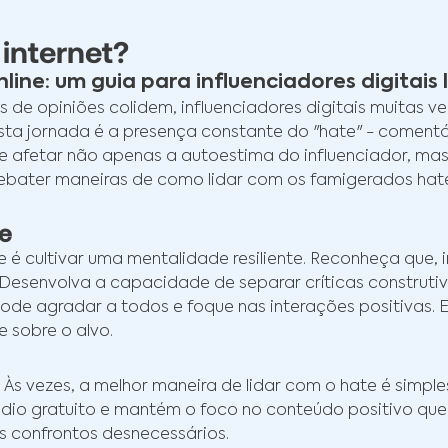
internet?
ne: um guia para influenciadores digitais 
s de opiniões colidem, influenciadores digitais muita
esta jornada é a presença constante do "hate" - comentár
e afetar não apenas a autoestima do influenciador, ma
ater maneiras de como lidar com os famigerados haters 
te
ne é cultivar uma mentalidade resiliente. Reconheça que, 
. Desenvolva a capacidade de separar críticas constru
de agradar a todos e foque nas interações positivas. E
 sobre o alvo.
 vezes, a melhor maneira de lidar com o hate é simples
ódio gratuito e mantém o foco no conteúdo positivo que
s confrontos desnecessários.