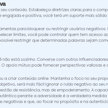
va
o seu conteúdo. Estabeleça diretrizes claras para o c
engajada e positiva, você terá um suporte mais sólido p
amentas para bloquear ou restringir usuários negativos.
lecer limites, você pode controlar quem tem acesso ao
ssível restringir que determinadas palavras sejam com
cê não está sozinho. Converse com outros influenciadore
. O apoio mútuo pode fornecer perspectivas valiosas e a
 a criar conteúdo online. Mantenha o foco no seu prop
bjetivo, será mais fácil ignorar o ruído negativo ao seu r
uestão de resistência, mas de empoderamento. A capaci
utêntico perante a adversidade é a verdadeira medida 
s negativas e que, ao focar no propósito e na autentic